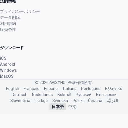
法的情報
faturas e nas despesa”
2 か月前
プライバシーポリシー
データ削除
利用規約
販売条件
Robert Banasiewicz
·
Polska
star
star
star
star
star
v4.3.21
“Doskonała aplikacja zapewniająca prawidłową
ダウンロード
kontrolę na hodowlą. Dziękuję”
iOS
2 か月前
Android
Windows
MacOS
Nhb Bourahmah
·
Kuwait
© 2026
AVISYNC
. 全著作権所有.
star
star
star
star
star
v4.3.21
English
Français
Español
Italiano
Português
Ελληνικά
Deutsch
Nederlands
Bokmål
Русский
Български
“No app like this one”
Slovenčina
Türkçe
Svenska
Polski
Čeština
العَرَبِيَّة
2 か月前
日本語
中文
J.ã. F.
·
Portugal