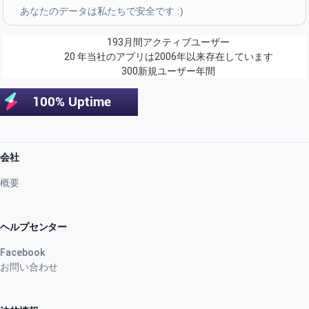
あなたのデータは私たちで安全です :)
Z. E.
·
Switzerland
193
月間アクティブユーザー
star
star
star
star
star
v4.3.21
20 年
当社のアプリは2006年以来存在しています
300
新規ユーザー年間
五星評価
先月
Uanderson Andrade
会社
star
star
star
star
star
v4.3.21
概要
五星評価
2 か月前
ヘルプセンター
Facebook
お問い合わせ
star
star
star
star
star
v4.3.21
“Sinto falta de poder criar novas categorias nas