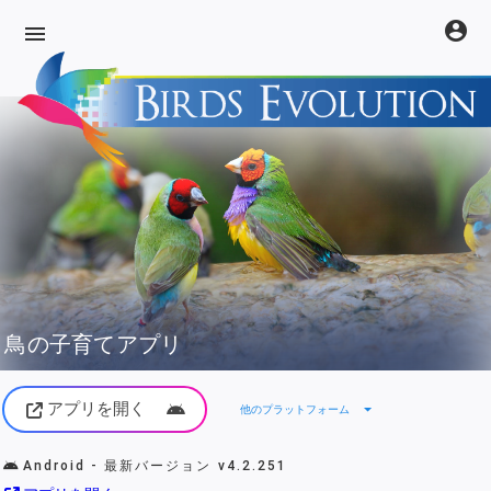
account_circle
menu
鳥の子育てアプリ
アプリを開く
arrow_drop_down
他のプラットフォーム
Android - 最新バージョン
v4.2.251