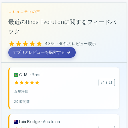
コミュニティの声
最近のBirds Evolutionに関するフィードバ
ック
star
star
star
star
star
4.8/5
· 40件のレビュー表示
arrow_forward
アプリとレビューを探索する
C. M.
·
Brasil
star
star
star
star
star
v4.3.21
五星評価
20 時間前
Iain Bridge
·
Australia