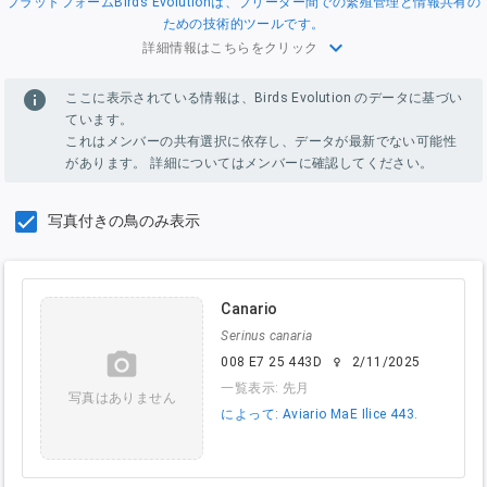
プラットフォームBirds Evolutionは、ブリーダー間での繁殖管理と情報共有の
ための技術的ツールです。
expand_more
詳細情報はこちらをクリック
info
ここに表示されている情報は、Birds Evolution のデータに基づい
ています。
これはメンバーの共有選択に依存し、データが最新でない可能性
があります。 詳細についてはメンバーに確認してください。
写真付きの鳥のみ表示
Canario
Serinus canaria
camera_alt
008 E7 25 443D
2/11/2025
female
一覧表示: 先月
写真はありません
によって: Aviario MaE Ilice 443.