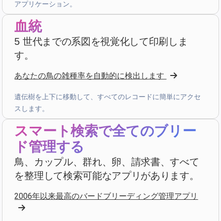
アプリケーション。
血統
D. P.
5 世代までの系図を視覚化して印刷しま
star
star
star
star
star_border
v4.3.21
す。
高評価 — ありがとうございます!
あなたの鳥の雑種率を自動的に検出します
2 週間前
遺伝樹を上下に移動して、すべてのレコードに簡単にアクセ
スします。
Julien
·
France
star
star
star
star
star_border
スマート検索で全てのブリー
v4.3.21
高評価 — ありがとうございます!
ド管理する
鳥、カップル、群れ、卵、請求書、すべて
2 週間前
を整理して検索可能なアプリがあります。
D. V
·
Malta
2006年以来最高のバードブリーディング管理アプリ
star
star
star
star
star
v4.3.21