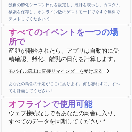
五星評価
独自の孵化シーズン日付を設定し、統計を表示し、カスタム
検索を保存し、オンライン版のゲストモードで今すぐ無料で
3 週間前
テストしてください :)
すべてのイベントを一つの場
PHILIPPE JAUFFRIT
·
France
所で
star
star
star
star
star_border
v4.3.21
“Je rencontre des bugues”
産卵が開始されたら、アプリは自動的に受
精確認、孵化、離乳の日付を計算します。
3 週間前
モバイル端末に直接リマインダーを受け取る
A...
·
Italy
あなたの鳥舎の予定がここにあります。何も忘れずに、すべ
star
star
star
star
star
v4.3.21
てを計画してください！
五星評価
オフラインで使用可能
3 週間前
ウェブ接続なしでもあなたの鳥舎に入り、
すべてのデータを同期してください *
Patrick Salmon
·
France