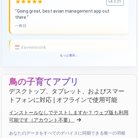
star
star
star
star
star
v4.3.21
“Going great, best avian management app out
there.”
一昨日
davewissink
star
star
star
star
star_border
もっと表示...
v4.3.21
高評価 — ありがとうございます!
5 日前
鳥の子育てアプリ
デスクトップ、タブレット、およびスマー
François
·
France
トフォンに対応 | オフラインで使用可能
star
star
star
star
star
v4.3.21
インストールなしでテストしますか？ ウェブ版も利用
“Très bon logiciel que j'utilise depuis plus de 10 ans.
可能です（アカウント不要）
Son accessibilité sur toutes les plateformes le rend
d'autant plus utile. Bravo!”
あなたのデータをすべてのデバイスに同期できる唯一の羽根
5 日前