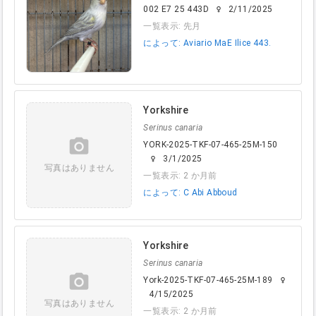
002 E7 25 443D
2/11/2025
female
一覧表示: 先月
によって: Aviario MaE Ilice 443.
Yorkshire
Serinus canaria
camera_alt
YORK-2025-TKF-07-465-25M-150
3/1/2025
female
写真はありません
一覧表示: 2 か月前
によって: C Abi Abboud
Yorkshire
Serinus canaria
camera_alt
York-2025-TKF-07-465-25M-189
female
4/15/2025
写真はありません
一覧表示: 2 か月前