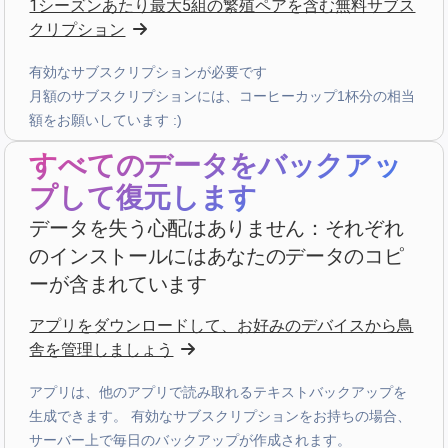
1シーズンあたり最大5組の繁殖ペアを含む無料サブス
star
star
star
star
star
v4.3.21
クリプション
五星評価
有効なサブスクリプションが必要です
4 週間前
月額のサブスクリプションには、コーヒーカップ1杯分の相当
額をお願いしています :)
bruno peri
·
Italia
すべてのデータをバックアッ
star
star
star
star
star
v4.3.21
プして復元します
“ancora qualche piccola integrazione ma andiamo
già molto bene”
データを失う心配はありません：それぞれ
のインストールにはあなたのデータのコピ
4 週間前
ーが含まれています
Hans van de wetering
·
Nederland
アプリをダウンロードして、お好みのデバイスから鳥
舎を管理しましょう
star
star
star
star
star_border
v4.3.21
“Te veel kans op foutieve ingave van data. Wordt te
アプリは、他のアプリで読み取れるテキストバックアップを
complex door uitbreiding mogelijkheden.”
生成できます。 有効なサブスクリプションをお持ちの場合、
先月
サーバー上で毎日のバックアップが作成されます。