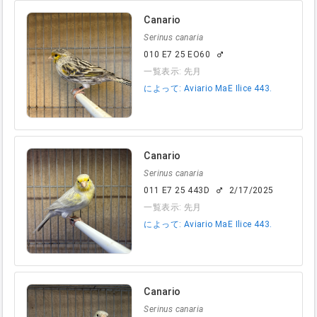
Canario
Serinus canaria
010 E7 25 EO60
male
一覧表示: 先月
によって: Aviario MaE Ilice 443.
Canario
Serinus canaria
011 E7 25 443D
2/17/2025
male
一覧表示: 先月
によって: Aviario MaE Ilice 443.
Canario
Serinus canaria