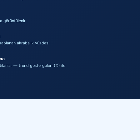
ça görüntülenir
ı
hesaplanan akrabalık yüzdesi
rma
atılanlar — trend göstergeleri (%) ile