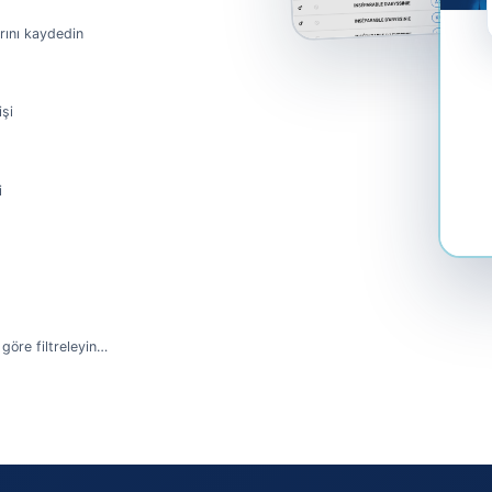
rını kaydedin
işi
i
göre filtreleyin…