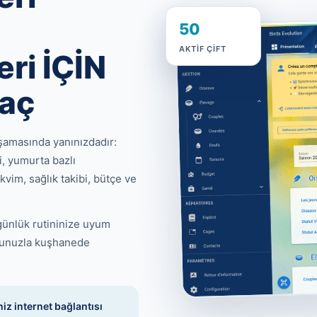
50
AKTIF ÇIFT
eri İÇİN
raç
aşamasında yanınızdadır:
bi, yumurta bazlı
akvim, sağlık takibi, bütçe ve
günlük rutininize uyum
onunuzla kuşhanede
niz internet bağlantısı