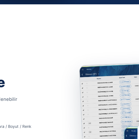
e
enebilir
mara / Boyut / Renk