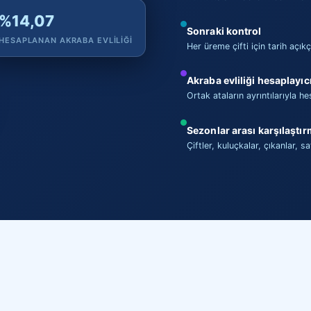
%14,07
Sonraki kontrol
HESAPLANAN AKRABA EVLILIĞI
Her üreme çifti için tarih açık
Akraba evliliği hesaplayıc
Ortak ataların ayrıntılarıyla 
Sezonlar arası karşılaştı
Çiftler, kuluçkalar, çıkanlar, s