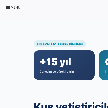
menu
MENÜ
BIR BAKIŞTA TEMEL BILGILER
+15 yıl
Deneyim ve sürekli evrim
İn
Kuş yetiştiricil