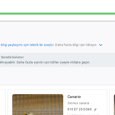
expand_more
ilgi paylaşımı için teknik bir araçtır.
Daha fazla bilgi için tıklayın
er burada bulunur.
mayabilir. Daha fazla ayrıntı için lütfen üyeyle irtibata geçin.
Canario
Serinus canaria
010 E7 25 EO60
male