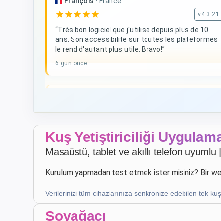
François
·
France
star
star
star
star
star
v4.3.21
“Très bon logiciel que j'utilise depuis plus de 10
ans. Son accessibilité sur toutes les plateformes
le rend d'autant plus utile. Bravo!”
6 gün önce
D. V
·
Malta
star
star
star
star
star
v4.3.21
Beş yıldızlı değerlendirme
Kuş Yetiştiriciliği Uygulam
3 hafta önce
Masaüstü, tablet ve akıllı telefon uyumlu | 
Kurulum yapmadan test etmek ister misiniz? Bir 
Patrick Salmon
·
France
star
star
star
star
star
v4.3.21
Verilerinizi tüm cihazlarınıza senkronize edebilen tek k
Beş yıldızlı değerlendirme
Soyağacı