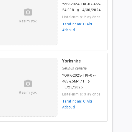
York-2024-TKF-07-465-
camera_alt
24-038
4/30/2024
female
Listelenmiş: 2 ay önce
Resim yok
Tarafından: C Abi
Abboud
Yorkshire
Serinus canaria
YORK-2025-TKF-07-
camera_alt
465-25M-171
female
3/23/2025
Resim yok
Listelenmiş: 3 ay önce
Tarafından: C Abi
Abboud