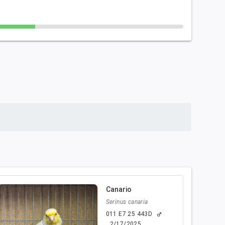
Canario
Serinus canaria
011 E7 25 443D
male
2/17/2025