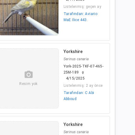
Listelenmiş: geçen ay
Tarafından: Aviario
MaE Ilice 443.
Yorkshire
Serinus canaria
York-2025-TKF-07-465-
camera_alt
25M-189
female
4/15/2025
Resim yok
Listelenmiş: 2 ay önce
Tarafından: C Abi
Abboud
Yorkshire
Serinus canaria