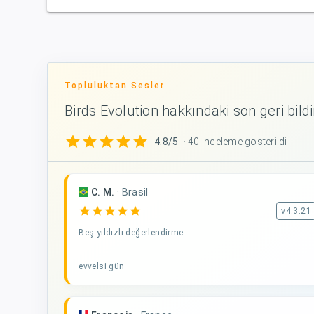
Topluluktan Sesler
Birds Evolution hakkındaki son geri bildi
star
star
star
star
star
4.8/5
· 40 inceleme gösterildi
C. M.
·
Brasil
star
star
star
star
star
v4.3.21
Beş yıldızlı değerlendirme
evvelsi gün