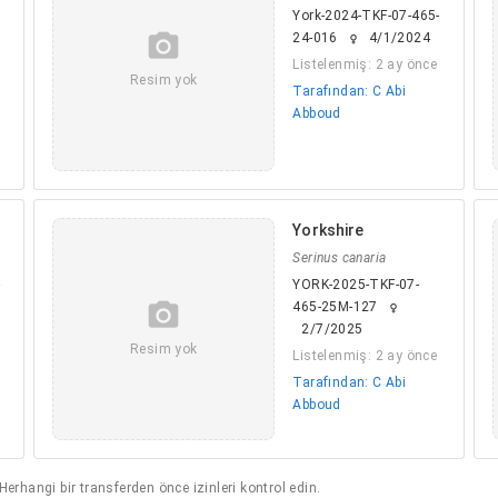
York-2024-TKF-07-465-
camera_alt
24-016
4/1/2024
female
Listelenmiş: 2 ay önce
Resim yok
Tarafından: C Abi
Abboud
Yorkshire
Serinus canaria
-
YORK-2025-TKF-07-
camera_alt
465-25M-127
female
2/7/2025
Resim yok
Listelenmiş: 2 ay önce
Tarafından: C Abi
Abboud
 Herhangi bir transferden önce izinleri kontrol edin.