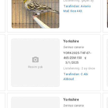
Listelenmiş: geçen ay
Tarafından: Aviario
MaE Ilice 443.
Yorkshire
Serinus canaria
YORK-2025-TKF-07-
camera_alt
465-25M-150
female
3/1/2025
Resim yok
Listelenmiş: 2 ay önce
Tarafından: C Abi
Abboud
Yorkshire
Serinus canaria