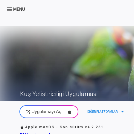
menu
MENÜ
Kuş Yetiştiriciliği Uygulaması
Uygulamayı Aç
arrow_drop_down
DIĞER PLATFORMLAR
Apple macOS - Son sürüm
v4.2.251