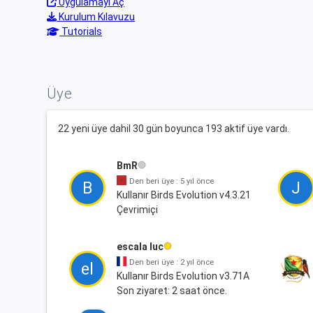
Uygulamayı Aç
Kurulum Kılavuzu
Tutorials
Üye
22 yeni üye dahil 30 gün boyunca 193 aktif üye vardı.
BmR
Den beri üye : 5 yıl önce
B
J
Kullanır Birds Evolution v4.3.21
Çevrimiçi
escala luc
Den beri üye : 2 yıl önce
el
Kullanır Birds Evolution v3.71A
Son ziyaret: 2 saat önce.