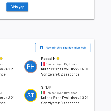
Giriş yap
map
Üyelerin dünya haritasını keşfedin
Pascal H.
nce
Den beri üye : 15 yıl önce
PH
on v4.3.21
Kullanır Birds Evolution v3.61D
önce.
Son ziyaret: 2 saat önce.
S. T.
ce
Den beri üye : 10 yıl önce
ST
on v4.3.21
Kullanır Birds Evolution v4.3.21
önce.
Son ziyaret: 3 saat önce.