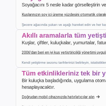
Soyağacını 5 nesle kadar görselleştirin ve
4 hafta önce
Kuşlarınızın soy içi üreme yüzdesini otomatik olara
Z. E.
·
Switzerland
Şecere ağacında yukarı ve aşağı hareket edin ve her kay
star
star
star
star
star
v4.3.21
Akıllı aramalarla tüm yetişti
Beş yıldızlı değerlendirme
Kuşlar, çiftler, kuluçkalar, yumurtalar, f
geçen ay
2006'dan beri en iyi kuş yetiştiriciliği yönetimi uygu
Kendi yetiştirme sezonu tarihlerinizi belirleyin, istatist
Robert Banasiewicz
·
Polska
star
star
star
star
star
v4.3.21
Tüm etkinlikleriniz tek bir 
“Doskonała aplikacja zapewniająca prawidłową
Bir kuluçka başladığında, uygulama otoma
kontrolę na hodowlą. Dziękuję”
hesaplayacaktır.
2 ay önce
Doğrudan mobil cihazınızda hatırlatıcılar alın