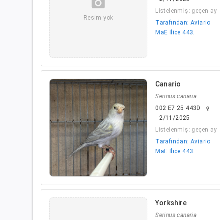
camera_alt
Listelenmiş: geçen ay
Resim yok
Tarafından: Aviario
MaE Ilice 443.
Canario
Serinus canaria
002 E7 25 443D
female
2/11/2025
Listelenmiş: geçen ay
Tarafından: Aviario
MaE Ilice 443.
Yorkshire
Serinus canaria