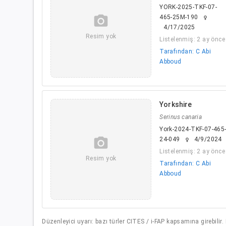
YORK-2025-TKF-07-
camera_alt
465-25M-190
female
4/17/2025
Resim yok
Listelenmiş: 2 ay önce
Tarafından: C Abi
Abboud
Yorkshire
Serinus canaria
York-2024-TKF-07-465
camera_alt
24-049
4/9/2024
female
Listelenmiş: 2 ay önce
Resim yok
Tarafından: C Abi
Abboud
Düzenleyici uyarı: bazı türler CITES / i-FAP kapsamına girebilir.