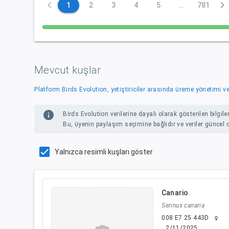
keyboard_arrow_left
keyboard_arrow_right
1
2
3
4
5
…
781
Mevcut kuşlar
Platform Birds Evolution, yetiştiriciler arasında üreme yönetimi ve b
info
Birds Evolution verilerine dayalı olarak gösterilen bilgil
Bu, üyenin paylaşım seçimine bağlıdır ve veriler güncel ol
Yalnızca resimli kuşları göster
Canario
Serinus canaria
008 E7 25 443D
female
2/11/2025