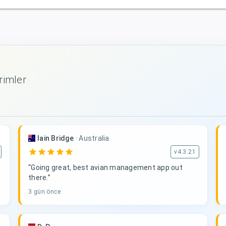
rimler
Iain Bridge
·
Australia
star
star
star
star
star
v4.3.21
“Going great, best avian management app out
there.”
3 gün önce