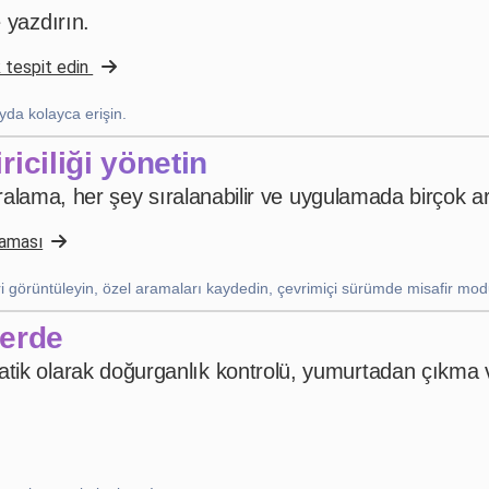
 yazdırın.
4 hafta önce
k tespit edin
Uanderson Andrade
da kolayca erişin.
star
star
star
star
star
v4.3.21
riciliği yönetin
Beş yıldızlı değerlendirme
aturalama, her şey sıralanabilir ve uygulamada birçok
2 ay önce
laması
ikleri görüntüleyin, özel aramaları kaydedin, çevrimiçi sürümde misafir mo
Nhb Bourahmah
·
Kuwait
star
star
star
star
star
v4.3.21
yerde
“No app like this one”
tik olarak doğurganlık kontrolü, yumurtadan çıkma v
2 ay önce
Wackes à Plumes
·
France