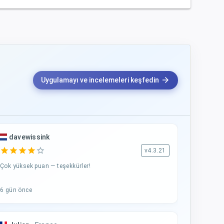
arrow_forward
Uygulamayı ve incelemeleri keşfedin
davewissink
star
star
star
star
star_border
v4.3.21
Çok yüksek puan — teşekkürler!
6 gün önce