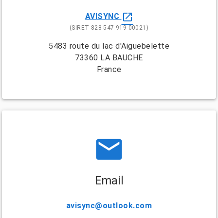
open_in_new
AVISYNC
(SIRET 828 547 919 00021)
5483 route du lac d'Aiguebelette
73360 LA BAUCHE
France
email
Email
avisync@outlook.com