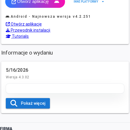
Otwórz aplikację
arrow_drop_down
INNE PLATFORMY
Android - Najnowsza wersja
v4.2.251
Otwórz aplikację
Przewodnik instalacji
Tutorials
Informacje o wydaniu
5/16/2026
Wersja 4.3.02
Pokaż więcej
FIRMA