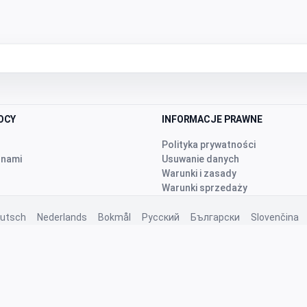
OCY
INFORMACJE PRAWNE
Polityka prywatności
 nami
Usuwanie danych
Warunki i zasady
Warunki sprzedaży
utsch
Nederlands
Bokmål
Русский
Български
Slovenčina