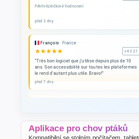
Pětihvězdičkové hodnocení
před 3 dny
François
·
France
star
star
star
star
star
v4.3.21
“Très bon logiciel que j'utilise depuis plus de 10
ans. Son accessibilité sur toutes les plateformes
le rend d'autant plus utile. Bravo!”
před 7 dny
D. V
·
Malta
star
star
star
star
star
v4.3.21
Pětihvězdičkové hodnocení
Aplikace pro chov ptáků
před 3 týdny
Kompatibilní se stolním počítačem, tablet