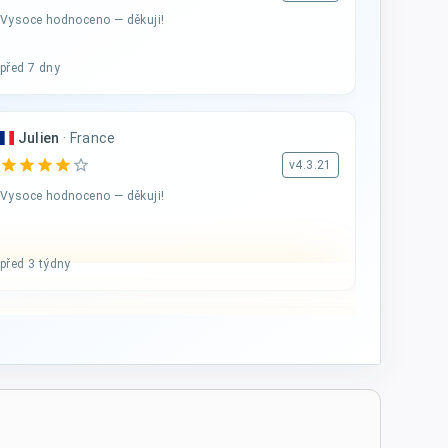
Vysoce hodnoceno — děkuji!
před 7 dny
Julien
·
France
star
star
star
star
star_border
v4.3.21
Vysoce hodnoceno — děkuji!
před 3 týdny
A...
·
Italy
star
star
star
star
star
v4.3.21
Pětihvězdičkové hodnocení
před 4 týdny