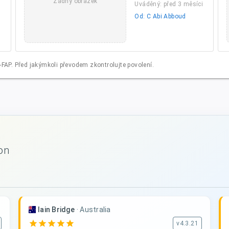
Žádný obrázek
Uváděný: před 3 měsíci
Od: C Abi Abboud
FAP. Před jakýmkoli převodem zkontrolujte povolení.
on
Iain Bridge
·
Australia
star
star
star
star
star
v4.3.21