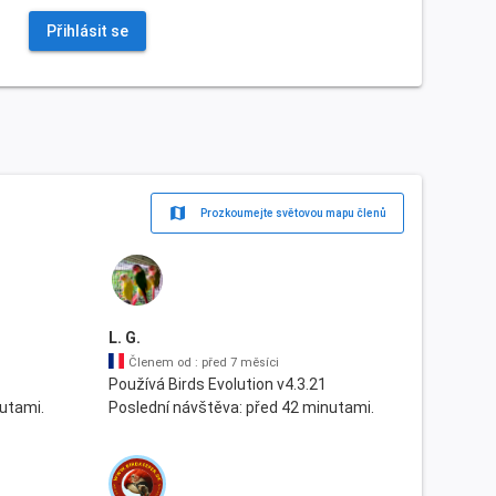
Přihlásit se
map
Prozkoumejte světovou mapu členů
L. G.
Členem od : před 7 měsíci
Používá Birds Evolution v4.3.21
utami.
Poslední návštěva: před 42 minutami.