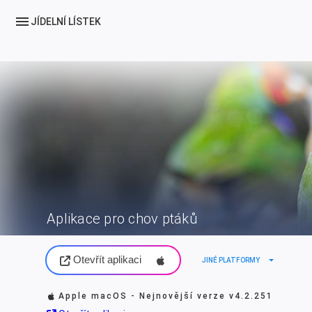
menu
JÍDELNÍ LÍSTEK
Aplikace pro chov ptáků
Otevřít aplikaci
arrow_drop_down
JINÉ PLATFORMY
Apple macOS - Nejnovější verze
v4.2.251