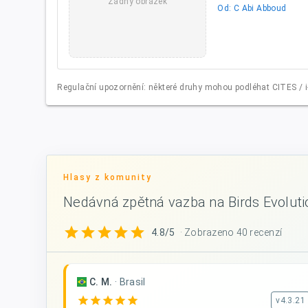
Žádný obrázek
Od: C Abi Abboud
Regulační upozornění: některé druhy mohou podléhat CITES / i-
Hlasy z komunity
Nedávná zpětná vazba na Birds Evoluti
star
star
star
star
star
4.8/5
· Zobrazeno 40 recenzí
C. M.
·
Brasil
star
star
star
star
star
v4.3.21