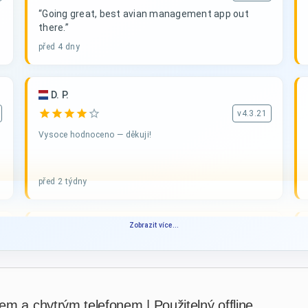
“Going great, best avian management app out
there.”
před 4 dny
D. P.
star
star
star
star
star_border
v4.3.21
Vysoce hodnoceno — děkuji!
před 2 týdny
Zobrazit více...
PHILIPPE JAUFFRIT
·
France
star
star
star
star
star_border
v4.3.21
“Je rencontre des bugues”
před 3 týdny
em a chytrým telefonem | Použitelný offline