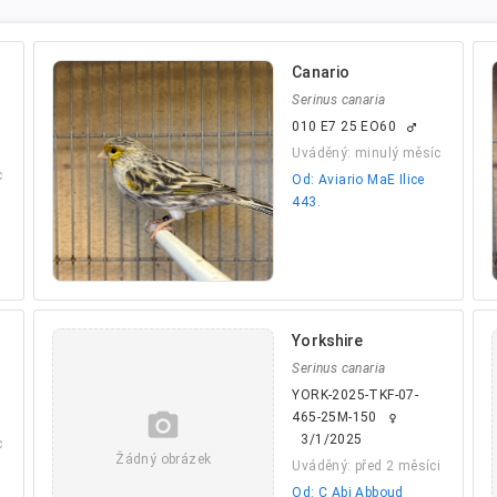
Canario
Serinus canaria
010 E7 25 EO60
male
Uváděný: minulý měsíc
c
Od: Aviario MaE Ilice
443.
Yorkshire
Serinus canaria
YORK-2025-TKF-07-
camera_alt
465-25M-150
female
3/1/2025
c
Žádný obrázek
Uváděný: před 2 měsíci
Od: C Abi Abboud