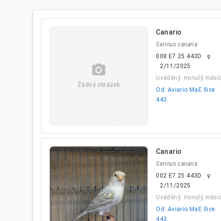
Canario
Serinus canaria
008 E7 25 443D
female
camera_alt
2/11/2025
Uváděný: minulý měsí
Žádný obrázek
Od: Aviario MaE Ilice
443.
Canario
Serinus canaria
002 E7 25 443D
female
2/11/2025
Uváděný: minulý měsí
Od: Aviario MaE Ilice
443.