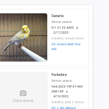
Canario
Serinus canaria
011 E7 25 443D
male
2/17/2025
Uváděný: minulý měsíc
Od: Aviario MaE Ilice
443.
Yorkshire
Serinus canaria
York-2025-TKF-07-465-
camera_alt
25M-189
female
4/15/2025
Žádný obrázek
Uváděný: před 2 měsíci
Od: C Abi Abboud