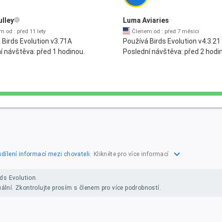
lley
Luma Aviaries
 od : před 11 lety
Členem od : před 7 měsíci
 Birds Evolution v3.71A
Používá Birds Evolution v4.3.21
í návštěva: před 1 hodinou.
Poslední návštěva: před 2 hodi
expand_more
sdílení informací mezi chovateli.
Klikněte pro více informací
ds Evolution.
uální. Zkontrolujte prosím s členem pro více podrobností.