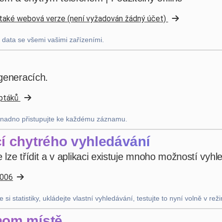
e také webová verze (není vyžadován žádný účet)
bruno peri
·
Italia
star
star
star
star
star
v4.3.21
 data se všemi vašimi zařízeními.
“ancora qualche piccola integrazione ma andiamo
già molto bene”
 generacích.
minulý měsíc
 ptáků
Uanderson Andrade
snadno přistupujte ke každému záznamu.
star
star
star
star
star
v4.3.21
í chytrého vyhledávání
Pětihvězdičkové hodnocení
e lze třídit a v aplikaci existuje mnoho možností vyhl
před 2 měsíci
2006
si statistiky, ukládejte vlastní vyhledávání, testujte to nyní volně v rež
Nhb Bourahmah
·
Kuwait
star
star
star
star
star
v4.3.21
nom místě