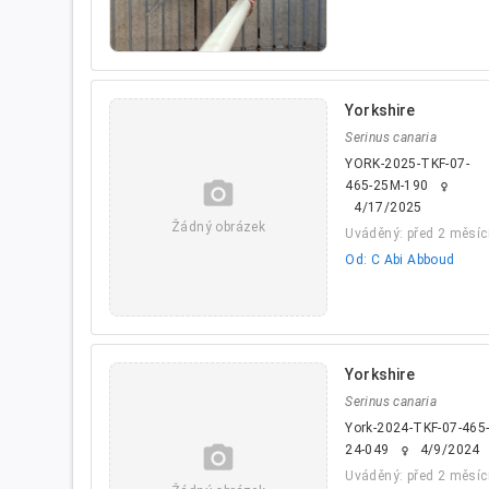
Yorkshire
Serinus canaria
YORK-2025-TKF-07-
camera_alt
465-25M-190
female
4/17/2025
Žádný obrázek
Uváděný: před 2 měsíc
Od: C Abi Abboud
Yorkshire
Serinus canaria
York-2024-TKF-07-465
camera_alt
24-049
4/9/2024
female
Uváděný: před 2 měsíc