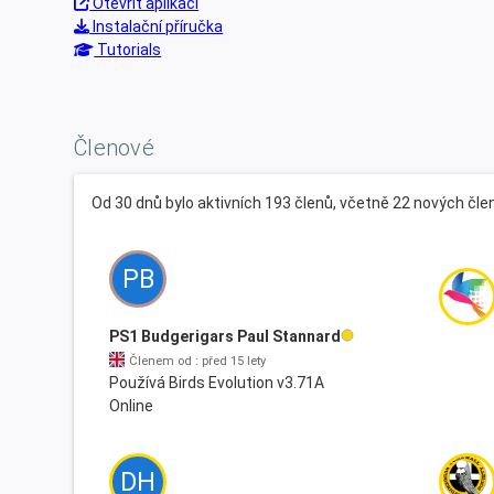
Otevřít aplikaci
Instalační příručka
Tutorials
Členové
Od 30 dnů bylo aktivních 193 členů, včetně 22 nových čle
PB
PS1 Budgerigars Paul Stannard
Členem od : před 15 lety
Používá Birds Evolution v3.71A
Online
DH