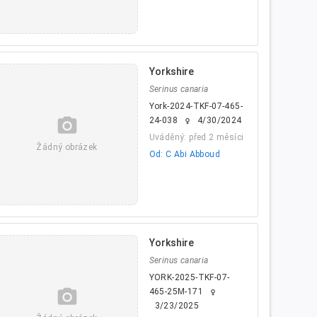
Yorkshire
Serinus canaria
York-2024-TKF-07-465-
camera_alt
24-038
4/30/2024
female
Uváděný: před 2 měsíci
Žádný obrázek
Od: C Abi Abboud
Yorkshire
Serinus canaria
YORK-2025-TKF-07-
camera_alt
465-25M-171
female
3/23/2025