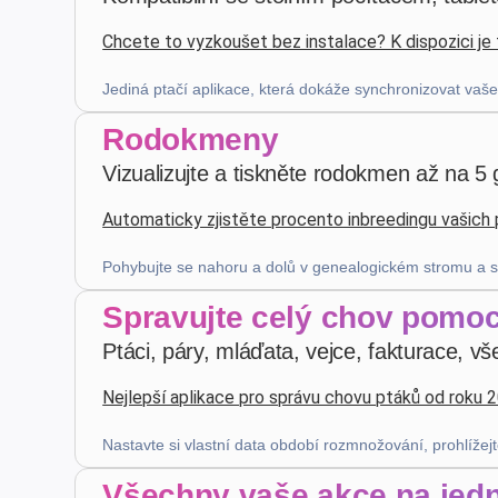
Chcete to vyzkoušet bez instalace? K dispozici j
Patrick Salmon
·
France
star
star
star
star
star
v4.3.21
Jediná ptačí aplikace, která dokáže synchronizovat vaše
Pětihvězdičkové hodnocení
Rodokmeny
Vizualizujte a tiskněte rodokmen až na 5
před 4 týdny
Automaticky zjistěte procento inbreedingu vašich
Z. E.
·
Switzerland
Pohybujte se nahoru a dolů v genealogickém stromu a 
star
star
star
star
star
v4.3.21
Spravujte celý chov pomoc
Pětihvězdičkové hodnocení
Ptáci, páry, mláďata, vejce, fakturace, vš
minulý měsíc
Nejlepší aplikace pro správu chovu ptáků od roku 
Nastavte si vlastní data období rozmnožování, prohlížejte 
Robert Banasiewicz
·
Polska
star
star
star
star
star
v4.3.21
Všechny vaše akce na jed