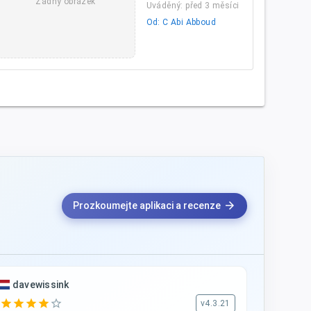
Žádný obrázek
Uváděný: před 3 měsíci
Od: C Abi Abboud
arrow_forward
Prozkoumejte aplikaci a recenze
davewissink
star
star
star
star
star_border
v4.3.21