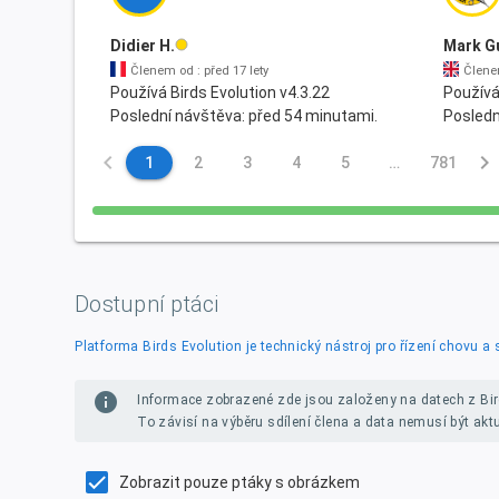
Didier H.
Mark Gu
Členem od : před 17 lety
Členem
Používá Birds Evolution v4.3.22
Používá
Poslední návštěva: před 54 minutami.
Posledn
keyboard_arrow_left
keyboard_arrow_right
1
2
3
4
5
…
781
Dostupní ptáci
Platforma Birds Evolution je technický nástroj pro řízení chovu a 
info
Informace zobrazené zde jsou založeny na datech z Bir
To závisí na výběru sdílení člena a data nemusí být akt
Zobrazit pouze ptáky s obrázkem