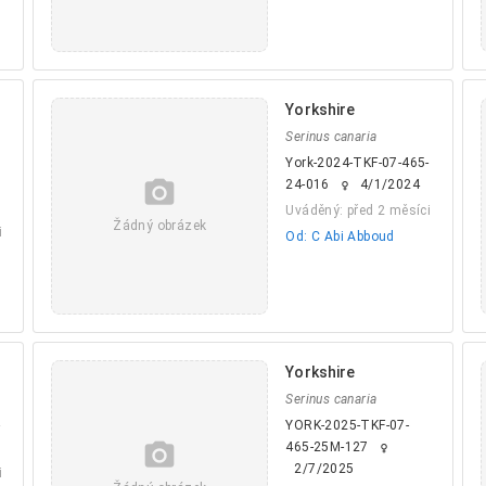
Yorkshire
Serinus canaria
York-2024-TKF-07-465-
camera_alt
24-016
4/1/2024
female
Uváděný: před 2 měsíci
Žádný obrázek
i
Od: C Abi Abboud
Yorkshire
Serinus canaria
-
YORK-2025-TKF-07-
camera_alt
465-25M-127
female
2/7/2025
i