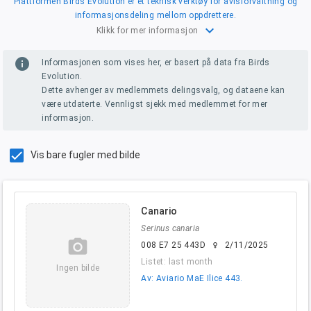
Plattformen Birds Evolution er et teknisk verktøy for avlsforvaltning og
informasjonsdeling mellom oppdrettere.
expand_more
Klikk for mer informasjon
info
Informasjonen som vises her, er basert på data fra Birds
Evolution.
Dette avhenger av medlemmets delingsvalg, og dataene kan
være utdaterte. Vennligst sjekk med medlemmet for mer
informasjon.
Vis bare fugler med bilde
Canario
Serinus canaria
camera_alt
008 E7 25 443D
2/11/2025
female
Listet: last month
Ingen bilde
Av: Aviario MaE Ilice 443.