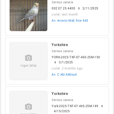
Serinus canaria
002 E7 25 443D
2/11/2025
female
Listet: last month
Av: Aviario MaE Ilice 443.
Yorkshire
Serinus canaria
camera_alt
YORK-2025-TKF-07-465-25M-150
3/1/2025
female
Ingen bilde
Listet: 2 months ago
Av: C Abi Abboud
Yorkshire
Serinus canaria
camera_alt
York-2025-TKF-07-465-25M-189
female
4/15/2025