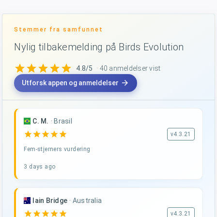
Stemmer fra samfunnet
Nylig tilbakemelding på Birds Evolution
star
star
star
star
star
4.8/5
· 40 anmeldelser vist
arrow_forward
Utforsk appen og anmeldelser
C. M.
·
Brasil
star
star
star
star
star
v4.3.21
Fem-stjerners vurdering
3 days ago
Iain Bridge
·
Australia
star
star
star
star
star
v4.3.21