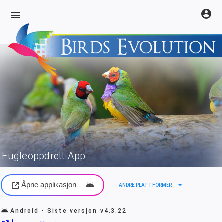
account_circle
menu
Fugleoppdrett App
Åpne applikasjon
arrow_drop_down
ANDRE PLATTFORMER
Android - Siste versjon
v4.3.22