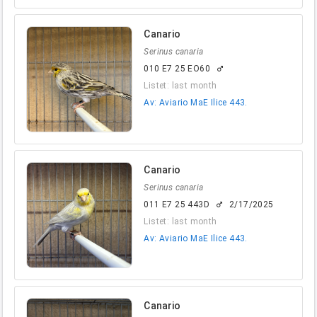
Canario
Serinus canaria
010 E7 25 EO60
male
Listet: last month
Av: Aviario MaE Ilice 443.
Canario
Serinus canaria
011 E7 25 443D
2/17/2025
male
Listet: last month
Av: Aviario MaE Ilice 443.
Canario