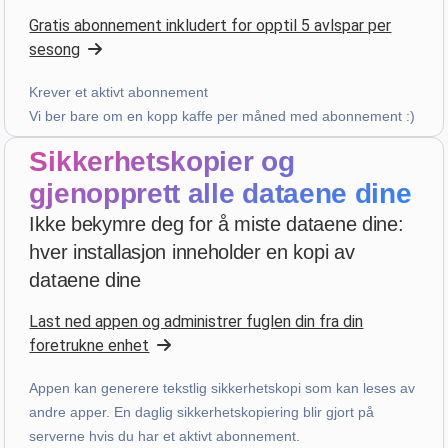
Gratis abonnement inkludert for opptil 5 avlspar per
Fem-stjerners vurdering
sesong
last month
Krever et aktivt abonnement
Vi ber bare om en kopp kaffe per måned med abonnement :)
bruno peri
·
Italia
Sikkerhetskopier og
star
star
star
star
star
v4.3.21
gjenopprett alle dataene dine
“ancora qualche piccola integrazione ma andiamo
già molto bene”
Ikke bekymre deg for å miste dataene dine:
last month
hver installasjon inneholder en kopi av
dataene dine
Hans van de wetering
·
Nederland
Last ned appen og administrer fuglen din fra din
star
star
star
star
star_border
v4.3.21
foretrukne enhet
“Te veel kans op foutieve ingave van data. Wordt te
Appen kan generere tekstlig sikkerhetskopi som kan leses av
complex door uitbreiding mogelijkheden.”
andre apper. En daglig sikkerhetskopiering blir gjort på
last month
serverne hvis du har et aktivt abonnement.