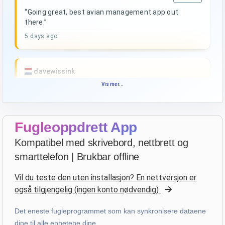
“Going great, best avian management app out
there.”
5 days ago
davewissink
star
star
star
star
star_border
Vis mer...
v4.3.21
Høyt vurdert — takk!
last week
Fugleoppdrett App
Kompatibel med skrivebord, nettbrett og
François
·
France
smarttelefon | Brukbar offline
star
star
star
star
star
v4.3.21
Vil du teste den uten installasjon? En nettversjon er
“Très bon logiciel que j'utilise depuis plus de 10 ans.
også tilgjengelig (ingen konto nødvendig)
Son accessibilité sur toutes les plateformes le rend
d'autant plus utile. Bravo!”
Det eneste fugleprogrammet som kan synkronisere dataene
last week
dine til alle enhetene dine.