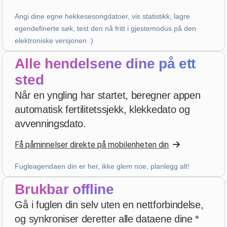
3 weeks ago
Angi dine egne hekkesesongdatoer, vis statistikk, lagre
egendefinerte søk, test den nå fritt i gjestemodus på den
elektroniske versjonen :)
PHILIPPE JAUFFRIT
·
France
Alle hendelsene dine på ett
star
star
star
star
star_border
v4.3.21
sted
“Je rencontre des bugues”
Når en yngling har startet, beregner appen
4 weeks ago
automatisk fertilitetssjekk, klekkedato og
avvenningsdato.
A...
·
Italy
star
star
star
star
star
v4.3.21
Få påminnelser direkte på mobilenheten din
Fem-stjerners vurdering
Fugleagendaen din er her, ikke glem noe, planlegg alt!
4 weeks ago
Brukbar offline
Gå i fuglen din selv uten en nettforbindelse,
Patrick Salmon
·
France
og synkroniser deretter alle dataene dine *
star
star
star
star
star
v4.3.21