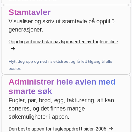
Stamtavler
D. P.
Visualiser og skriv ut stamtavle på opptil 5
star
star
star
star
star_border
v4.3.21
generasjoner.
Høyt vurdert — takk!
Oppdag automatisk innavlsprosenten av fuglene dine
2 weeks ago
Flytt deg opp og ned i slektstreet og få lett tilgang til alle
Julien
·
France
poster.
star
star
star
star
star_border
v4.3.21
Administrer hele avlen med
Høyt vurdert — takk!
smarte søk
3 weeks ago
Fugler, par, brød, egg, fakturering, alt kan
sorteres, og det finnes mange
D. V
·
Malta
søkemuligheter i appen.
star
star
star
star
star
v4.3.21
Den beste appen for fugleoppdrett siden 2006
Fem-stjerners vurdering