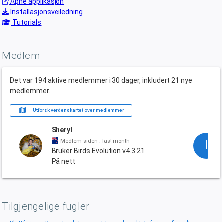
Åpne applikasjon
Installasjonsveiledning
Tutorials
Medlem
Det var 194 aktive medlemmer i 30 dager, inkludert 21 nye
medlemmer.
map
Utforsk verdenskartet over medlemmer
Sheryl
Medlem siden : last month
l
Bruker Birds Evolution v4.3.21
På nett
Tilgjengelige fugler