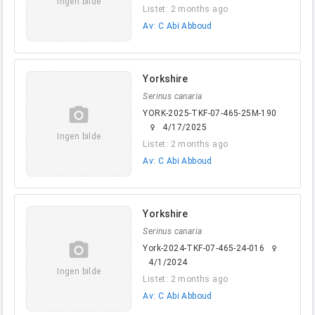
Ingen bilde
Listet: 2 months ago
Av: C Abi Abboud
Yorkshire
Serinus canaria
camera_alt
YORK-2025-TKF-07-465-25M-190
4/17/2025
female
Ingen bilde
Listet: 2 months ago
Av: C Abi Abboud
Yorkshire
Serinus canaria
camera_alt
York-2024-TKF-07-465-24-016
female
4/1/2024
Ingen bilde
Listet: 2 months ago
Av: C Abi Abboud