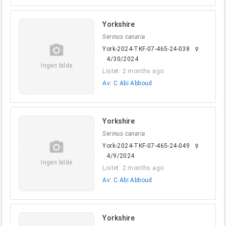
Yorkshire
Serinus canaria
camera_alt
York-2024-TKF-07-465-24-038
female
4/30/2024
Ingen bilde
Listet: 2 months ago
Av: C Abi Abboud
Yorkshire
Serinus canaria
camera_alt
York-2024-TKF-07-465-24-049
female
4/9/2024
Ingen bilde
Listet: 2 months ago
Av: C Abi Abboud
Yorkshire