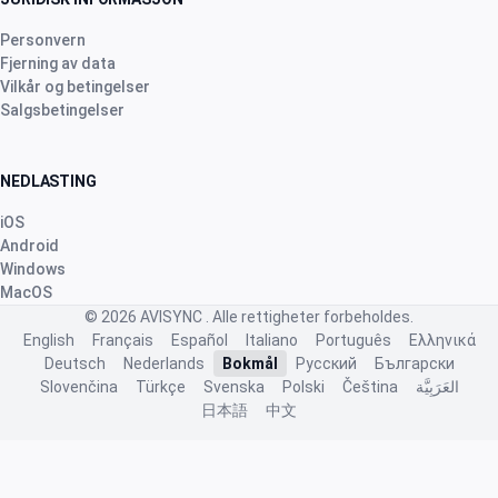
2 months ago
Personvern
Fjerning av data
Vilkår og betingelser
Robert Banasiewicz
·
Polska
Salgsbetingelser
star
star
star
star
star
v4.3.21
“Doskonała aplikacja zapewniająca prawidłową
NEDLASTING
kontrolę na hodowlą. Dziękuję”
iOS
2 months ago
Android
Windows
MacOS
Nhb Bourahmah
·
Kuwait
© 2026
AVISYNC
. Alle rettigheter forbeholdes.
star
star
star
star
star
v4.3.21
English
Français
Español
Italiano
Português
Ελληνικά
Deutsch
Nederlands
Bokmål
Русский
Български
“No app like this one”
Slovenčina
Türkçe
Svenska
Polski
Čeština
العَرَبِيَّة
2 months ago
日本語
中文
J.ã. F.
·
Portugal