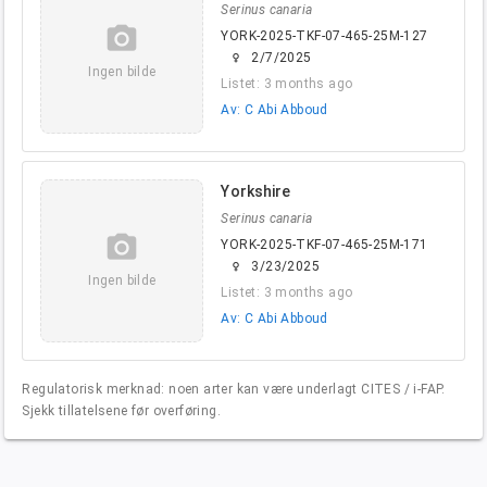
Serinus canaria
camera_alt
YORK-2025-TKF-07-465-25M-127
2/7/2025
female
Ingen bilde
Listet: 3 months ago
Av: C Abi Abboud
Yorkshire
Serinus canaria
camera_alt
YORK-2025-TKF-07-465-25M-171
3/23/2025
female
Ingen bilde
Listet: 3 months ago
Av: C Abi Abboud
Regulatorisk merknad: noen arter kan være underlagt CITES / i-FAP.
Sjekk tillatelsene før overføring.