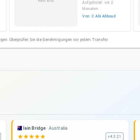
Kein Bild
Aufgelistet: vor 2
Monaten
Von: C Abi Abboud
liegen. Überprüfen Sie die Genehmigungen vor jedem Transfer.
Iain Bridge
·
Australia
star
star
star
star
star
v4.3.21