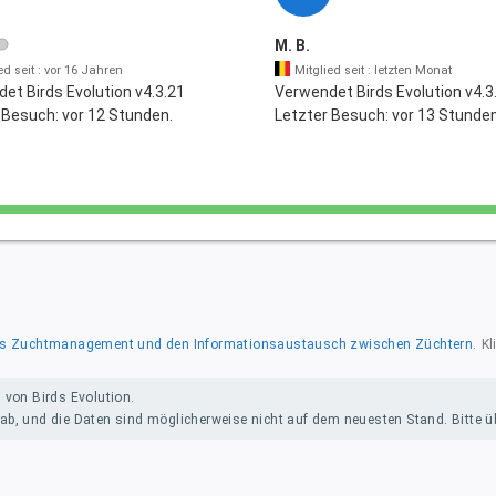
M. B.
ed seit : vor 16 Jahren
Mitglied seit : letzten Monat
et Birds Evolution v4.3.21
Verwendet Birds Evolution v4.3
 Besuch: vor 12 Stunden.
Letzter Besuch: vor 13 Stunden
r das Zuchtmanagement und den Informationsaustausch zwischen Züchtern.
Kl
 von Birds Evolution.
b, und die Daten sind möglicherweise nicht auf dem neuesten Stand. Bitte übe