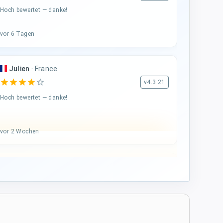
Hoch bewertet — danke!
vor 6 Tagen
Julien
·
France
star
star
star
star
star_border
v4.3.21
Hoch bewertet — danke!
vor 2 Wochen
A...
·
Italy
star
star
star
star
star
v4.3.21
Fünf-Sterne-Bewertung
vor 3 Wochen