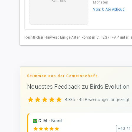
Kein Bild
Monaten
Von: C Abi Abboud
Rechtlicher Hinweis: Einige Arten könnten CITES / i-FAP unter
Stimmen aus der Gemeinschaft
Neuestes Feedback zu Birds Evolution
star
star
star
star
star
4.8/5
· 40 Bewertungen angezeigt
C. M.
·
Brasil
star
star
star
star
star
v4.3.21