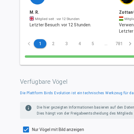
M. R.
Zottan
Mitglied seit : vor 12 Stunden
Mitgli
Letzter Besuch: vor 12 Stunden.
Verwend
Letzter
keyboard_arrow_left
keyboard_arrow_right
1
2
3
4
5
…
781
Verfügbare Vögel
Die Plattform Birds Evolution ist ein technisches Werkzeug fü
info
Die hier gezeigten Informationen basieren auf den Daten
Dies hängt von der Freigabeentscheidung des Mitglieds a
Nur Vögel mit Bild anzeigen