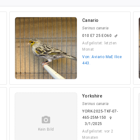
Canario
Serinus canaria
010 E7 25 EO60
male
Aufgelistet: letzten
Monat
Von: Aviario MaE Ilice
443.
Yorkshire
Serinus canaria
YORK-2025-TKF-07-
camera_alt
465-25M-150
female
3/1/2025
Kein Bild
Aufgelistet: vor 2
Monaten