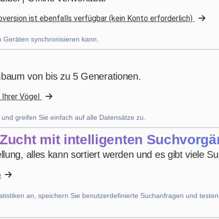
ersion ist ebenfalls verfügbar (kein Konto erforderlich)
bruno peri
·
Italia
star
star
star
star
star
v4.3.21
en Geräten synchronisieren kann.
“ancora qualche piccola integrazione ma andiamo
già molto bene”
mbaum von bis zu 5 Generationen.
vor 4 Wochen
 Ihrer Vögel
Uanderson Andrade
d greifen Sie einfach auf alle Datensätze zu.
star
star
star
star
star
v4.3.21
 Zucht mit intelligenten Suchvorg
Fünf-Sterne-Bewertung
lung, alles kann sortiert werden und es gibt viele S
vor 2 Monaten
6
atistiken an, speichern Sie benutzerdefinierte Suchanfragen und testen
Nhb Bourahmah
·
Kuwait
star
star
star
star
star
v4.3.21