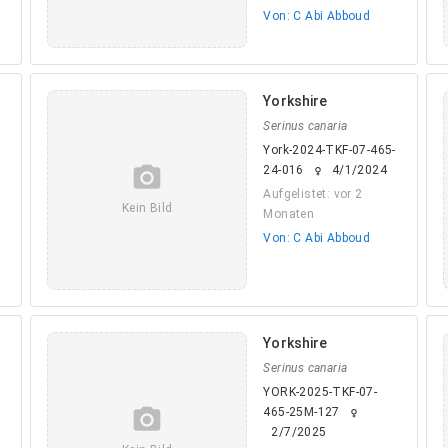
Von: C Abi Abboud
Yorkshire
Serinus canaria
York-2024-TKF-07-465-
camera_alt
24-016
4/1/2024
female
Aufgelistet: vor 2
Kein Bild
Monaten
Von: C Abi Abboud
Yorkshire
Serinus canaria
-
YORK-2025-TKF-07-
camera_alt
465-25M-127
female
2/7/2025