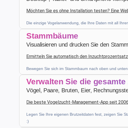
Möchten Sie es ohne Installation testen? Eine Webv
Patrick Salmon
·
France
star
star
star
star
star
v4.3.21
Die einzige Vogelanwendung, die Ihre Daten mit all Ihr
Fünf-Sterne-Bewertung
Stammbäume
Visualisieren und drucken Sie den Stam
vor 4 Wochen
Ermitteln Sie automatisch den Inzuchtprozentsatz
Z. E.
·
Switzerland
Bewegen Sie sich im Stammbaum nach oben und unten un
star
star
star
star
star
v4.3.21
Verwalten Sie die gesamte
Fünf-Sterne-Bewertung
Vögel, Paare, Bruten, Eier, Rechnungsstel
letzten Monat
Die beste Vogelzucht-Management-App seit 200
Legen Sie Ihre eigenen Brutzeitdaten fest, zeigen Sie St
Robert Banasiewicz
·
Polska
:)
star
star
star
star
star
v4.3.21