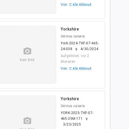
Von: C Abi Abboud
Yorkshire
Serinus canaria
York-2024-TKF-07-465-
camera_alt
24-038
4/30/2024
female
Aufgelistet: vor 2
Kein Bild
Monaten
Von: C Abi Abboud
Yorkshire
Serinus canaria
YORK-2025-TKF-07-
camera_alt
465-25M-171
female
3/23/2025