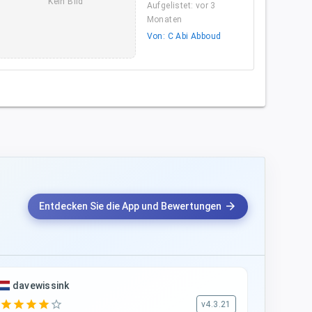
Kein Bild
Aufgelistet: vor 3
Monaten
Von: C Abi Abboud
arrow_forward
Entdecken Sie die App und Bewertungen
davewissink
star
star
star
star
star_border
v4.3.21