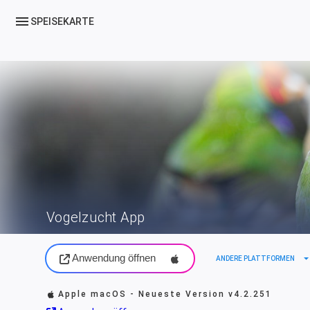
menu
SPEISEKARTE
Vogelzucht App
Anwendung öffnen
arrow_drop_d
ANDERE PLATTFORMEN
Apple macOS - Neueste Version
v4.2.251