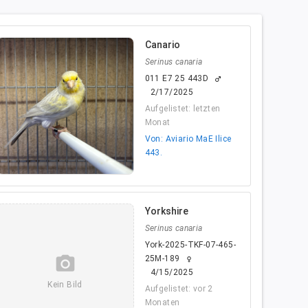
Canario
Serinus canaria
011 E7 25 443D
male
2/17/2025
Aufgelistet: letzten
Monat
Von: Aviario MaE Ilice
443.
Yorkshire
Serinus canaria
York-2025-TKF-07-465-
camera_alt
25M-189
female
4/15/2025
Kein Bild
Aufgelistet: vor 2
Monaten