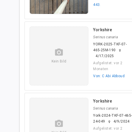
443.
Yorkshire
Serinus canaria
YORK-2025-TKF-07-
camera_alt
465-25M-190
female
4/17/2025
Kein Bild
Aufgelistet: vor 2
Monaten
Von: C Abi Abboud
Yorkshire
Serinus canaria
York-2024-TKF-07-465
camera_alt
24-049
4/9/2024
female
Aufgelistet: vor 2