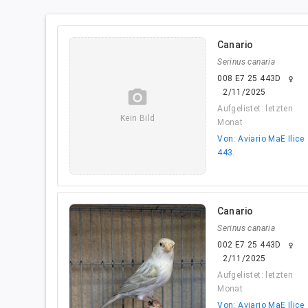
Canario
Serinus canaria
008 E7 25 443D
female
camera_alt
2/11/2025
Aufgelistet: letzten
Kein Bild
Monat
Von: Aviario MaE Ilice
443.
Canario
Serinus canaria
002 E7 25 443D
female
2/11/2025
Aufgelistet: letzten
Monat
Von: Aviario MaE Ilice