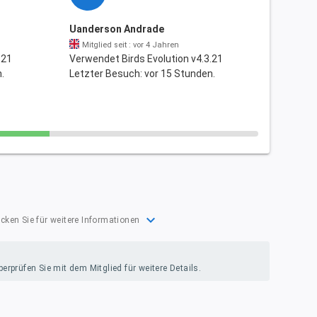
Uanderson Andrade
Mitglied seit : vor 4 Jahren
.21
Verwendet Birds Evolution v4.3.21
.
Letzter Besuch: vor 15 Stunden.
expand_more
icken Sie für weitere Informationen
rprüfen Sie mit dem Mitglied für weitere Details.