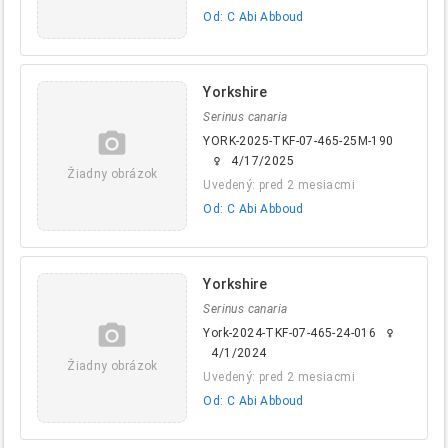
Od: C Abi Abboud
Yorkshire
Serinus canaria
camera_alt
YORK-2025-TKF-07-465-25M-190
4/17/2025
female
Žiadny obrázok
Uvedený: pred 2 mesiacmi
Od: C Abi Abboud
Yorkshire
Serinus canaria
camera_alt
York-2024-TKF-07-465-24-016
female
4/1/2024
Žiadny obrázok
Uvedený: pred 2 mesiacmi
Od: C Abi Abboud