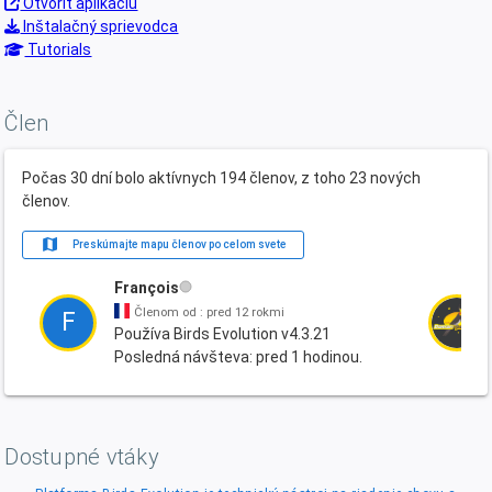
Otvoriť aplikáciu
Inštalačný sprievodca
Tutorials
Člen
Počas 30 dní bolo aktívnych 194 členov, z toho 23 nových
členov.
map
Preskúmajte mapu členov po celom svete
François
Členom od : pred 12 rokmi
F
Používa Birds Evolution v4.3.21
Posledná návšteva: pred 1 hodinou.
Dostupné vtáky