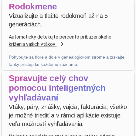
Rodokmene
D. P.
Vizualizujte a tlačte rodokmeň až na 5
star
star
star
star
star_border
v4.3.21
generáciách.
Vysoko hodnotené — ďakujem!
Automaticky detekujte percento príbuzenského
pred 2 týždňami
kríženia vašich vtákov
Pohybujte sa hore a dole v genealogickom strome a získajte
Julien
·
France
ľahký prístup ku každému záznamu.
star
star
star
star
star_border
v4.3.21
Spravujte celý chov
Vysoko hodnotené — ďakujem!
pomocou inteligentných
pred 2 týždňami
vyhľadávaní
Vtáky, páry, znášky, vajcia, fakturácia, všetko
D. V
·
Malta
je možné triediť a v rámci aplikácie existuje
star
star
star
star
star
v4.3.21
veľa možností vyhľadávania.
Päťhviezdičkové hodnotenie