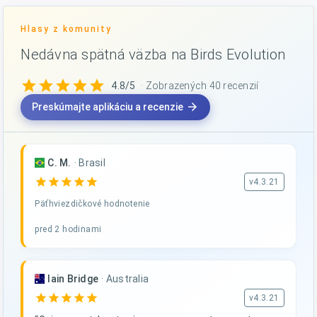
Hlasy z komunity
Nedávna spätná väzba na Birds Evolution
star
star
star
star
star
4.8/5
· Zobrazených 40 recenzií
arrow_forward
Preskúmajte aplikáciu a recenzie
C. M.
·
Brasil
star
star
star
star
star
v4.3.21
Päťhviezdičkové hodnotenie
pred 2 hodinami
Iain Bridge
·
Australia
star
star
star
star
star
v4.3.21