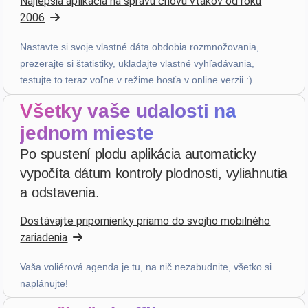
Najlepšia aplikácia na správu chovu vtákov od roku
pred 3 týždňami
2006
Nastavte si svoje vlastné dáta obdobia rozmnožovania,
PHILIPPE JAUFFRIT
·
France
prezerajte si štatistiky, ukladajte vlastné vyhľadávania,
star
star
star
star
star_border
v4.3.21
testujte to teraz voľne v režime hosťa v online verzii :)
“Je rencontre des bugues”
Všetky vaše udalosti na
pred 3 týždňami
jednom mieste
Po spustení plodu aplikácia automaticky
A...
·
Italy
vypočíta dátum kontroly plodnosti, vyliahnutia
star
star
star
star
star
v4.3.21
a odstavenia.
Päťhviezdičkové hodnotenie
Dostávajte pripomienky priamo do svojho mobilného
pred 3 týždňami
zariadenia
Vaša voliérová agenda je tu, na nič nezabudnite, všetko si
Patrick Salmon
·
France
naplánujte!
star
star
star
star
star
v4.3.21