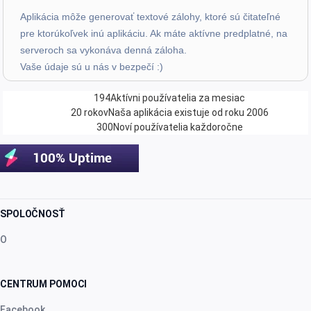
Z. E.
·
Switzerland
Aplikácia môže generovať textové zálohy, ktoré sú čitateľné
star
star
star
star
star
v4.3.21
pre ktorúkoľvek inú aplikáciu. Ak máte aktívne predplatné, na
serveroch sa vykonáva denná záloha.
Päťhviezdičkové hodnotenie
Vaše údaje sú u nás v bezpečí :)
minulý mesiac
194
Aktívni používatelia za mesiac
20 rokov
Naša aplikácia existuje od roku 2006
Uanderson Andrade
300
Noví používatelia každoročne
star
star
star
star
star
v4.3.21
Päťhviezdičkové hodnotenie
minulý mesiac
SPOLOČNOSŤ
O
star
star
star
star
star
v4.3.21
“Sinto falta de poder criar novas categorias nas
CENTRUM POMOCI
faturas e nas despesa”
Facebook