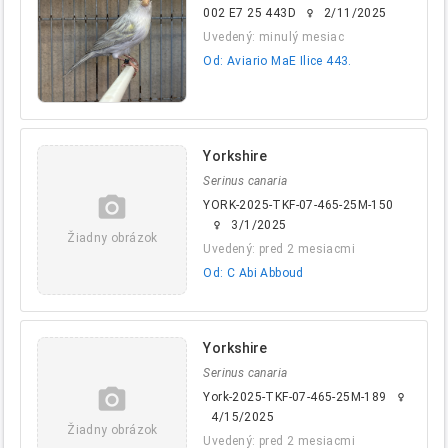
002 E7 25 443D
2/11/2025
female
Uvedený: minulý mesiac
Od: Aviario MaE Ilice 443.
Yorkshire
Serinus canaria
camera_alt
YORK-2025-TKF-07-465-25M-150
3/1/2025
female
Žiadny obrázok
Uvedený: pred 2 mesiacmi
Od: C Abi Abboud
Yorkshire
Serinus canaria
camera_alt
York-2025-TKF-07-465-25M-189
female
4/15/2025
Žiadny obrázok
Uvedený: pred 2 mesiacmi