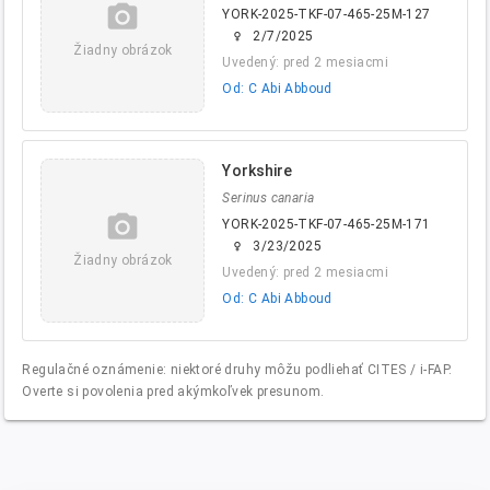
camera_alt
YORK-2025-TKF-07-465-25M-127
2/7/2025
female
Žiadny obrázok
Uvedený: pred 2 mesiacmi
Od: C Abi Abboud
Yorkshire
Serinus canaria
camera_alt
YORK-2025-TKF-07-465-25M-171
3/23/2025
female
Žiadny obrázok
Uvedený: pred 2 mesiacmi
Od: C Abi Abboud
Regulačné oznámenie: niektoré druhy môžu podliehať CITES / i-FAP.
Overte si povolenia pred akýmkoľvek presunom.