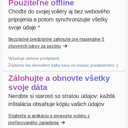
Použiteľné offline
Päťhviezdičkové hodnotenie
Choďte do svojej voliéry aj bez webového
pred 4 týždňami
pripojenia a potom synchronizujte všetky
svoje údaje *
bruno peri
·
Italia
Bezplatné predplatné zahrnuté pre maximálne 5
star
star
star
star
star
v4.3.21
chovných párov za sezónu
“ancora qualche piccola integrazione ma andiamo
già molto bene”
Vyžaduje aktívne predplatné
pred 4 týždňami
Žiadame iba ekvivalent šálky kávy za mesiac predplatného :)
Zálohujte a obnovte všetky
Hans van de wetering
·
Nederland
svoje dáta
star
star
star
star
star_border
v4.3.21
Nerobte si starosti so stratou údajov: každá
“Te veel kans op foutieve ingave van data. Wordt te
inštalácia obsahuje kópiu vašich údajov
complex door uitbreiding mogelijkheden.”
minulý mesiac
Stiahnite si aplikáciu a spravujte voliéru z
preferovaného zariadenia