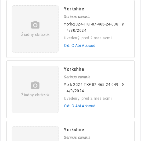
Yorkshire
Serinus canaria
camera_alt
York-2024-TKF-07-465-24-038
female
4/30/2024
Žiadny obrázok
Uvedený: pred 2 mesiacmi
Od: C Abi Abboud
Yorkshire
Serinus canaria
camera_alt
York-2024-TKF-07-465-24-049
female
4/9/2024
Žiadny obrázok
Uvedený: pred 2 mesiacmi
Od: C Abi Abboud
Yorkshire
Serinus canaria