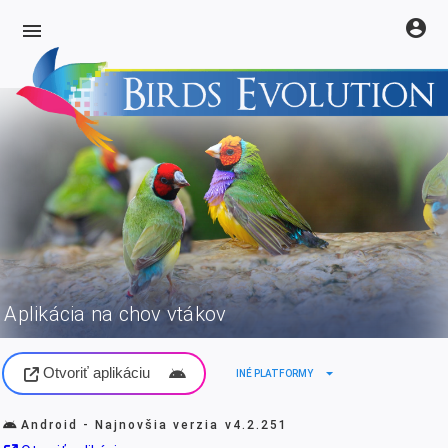
account_circle
menu
Aplikácia na chov vtákov
Otvoriť aplikáciu
arrow_drop_down
INÉ PLATFORMY
Android - Najnovšia verzia
v4.2.251