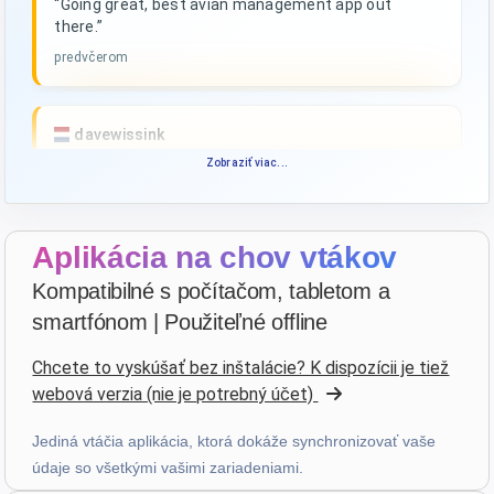
“Going great, best avian management app out
there.”
predvčerom
davewissink
star
star
star
star
star_border
Zobraziť viac...
v4.3.21
Vysoko hodnotené — ďakujem!
pred 4 dňami
Aplikácia na chov vtákov
Kompatibilné s počítačom, tabletom a
François
·
France
smartfónom | Použiteľné offline
star
star
star
star
star
v4.3.21
Chcete to vyskúšať bez inštalácie? K dispozícii je tiež
“Très bon logiciel que j'utilise depuis plus de 10 ans.
webová verzia (nie je potrebný účet)
Son accessibilité sur toutes les plateformes le rend
d'autant plus utile. Bravo!”
Jediná vtáčia aplikácia, ktorá dokáže synchronizovať vaše
pred 4 dňami
údaje so všetkými vašimi zariadeniami.