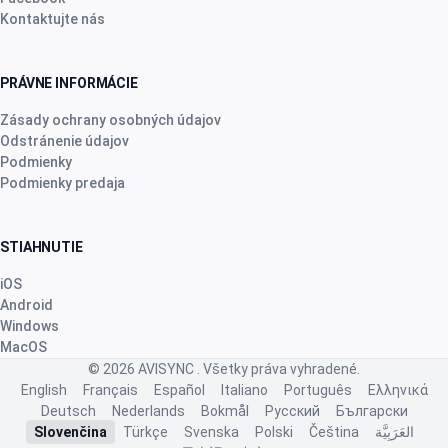
pred 2 mesiacmi
Kontaktujte nás
Robert Banasiewicz
·
Polska
PRÁVNE INFORMÁCIE
star
star
star
star
star
v4.3.21
Zásady ochrany osobných údajov
“Doskonała aplikacja zapewniająca prawidłową
Odstránenie údajov
kontrolę na hodowlą. Dziękuję”
Podmienky
pred 2 mesiacmi
Podmienky predaja
STIAHNUTIE
Nhb Bourahmah
·
Kuwait
star
star
star
star
star
v4.3.21
iOS
Android
“No app like this one”
Windows
pred 2 mesiacmi
MacOS
© 2026
AVISYNC
. Všetky práva vyhradené.
English
Français
Español
Italiano
Português
Ελληνικά
J.ã. F.
·
Portugal
Deutsch
Nederlands
Bokmål
Русский
Български
star
star
star
star
star
Slovenčina
Türkçe
Svenska
Polski
Čeština
العَرَبِيَّة
v4.3.21