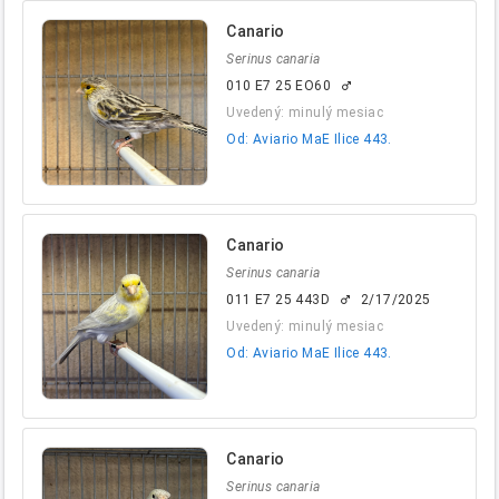
Canario
Serinus canaria
010 E7 25 EO60
male
Uvedený: minulý mesiac
Od: Aviario MaE Ilice 443.
Canario
Serinus canaria
011 E7 25 443D
2/17/2025
male
Uvedený: minulý mesiac
Od: Aviario MaE Ilice 443.
Canario
Serinus canaria