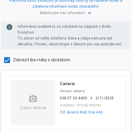
Platforma Birds Evolution je technický nástroj na riadenie chovu a
zdieľanie informácií medzi chovateľmi.
expand_more
Kliknite pre viac informácií
info
Informácie uvedené tu sú založené na údajoch z Birds
Evolution.
To závisí od voľby zdieľania člena a údaje nemusia byť
aktuálne. Prosím, skontrolujte s členom pre viac podrobností.
Zobraziť iba vtáky s obrázkom
Canario
Serinus canaria
camera_alt
008 E7 25 443D
2/11/2025
female
Uvedený: minulý mesiac
Žiadny obrázok
Od: Aviario MaE Ilice 443.