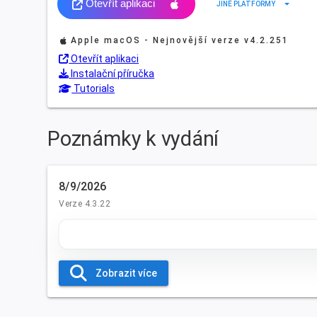
Otevřít aplikaci
arrow_drop_down
JINÉ PLATFORMY
Apple macOS - Nejnovější verze
v4.2.251
Otevřít aplikaci
Instalační příručka
Tutorials
Poznámky k vydání
8/9/2026
Verze 4.3.22
Zobrazit více