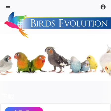
account_circle
menu
下载