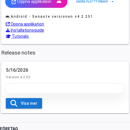
Öppna applikation
arrow_drop_down
ANDRA PLATTFORMAR
Android - Senaste versionen
v4.2.251
Öppna applikation
Installationsguide
Tutorials
Release notes
5/16/2026
Version 4.3.02
Visa mer
FÖRETAG