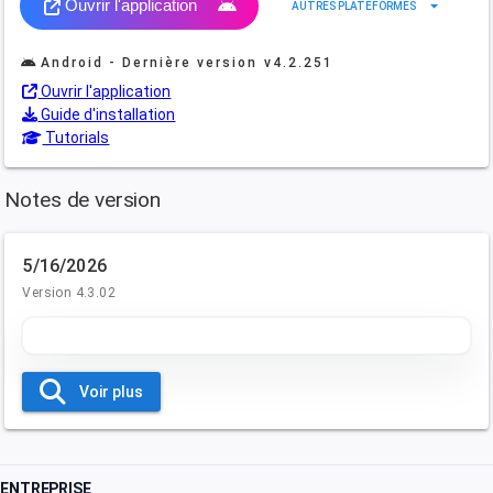
Ouvrir l'application
arrow_drop_down
AUTRES PLATEFORMES
Android - Dernière version
v4.2.251
Ouvrir l'application
Guide d'installation
Tutorials
Notes de version
5/16/2026
Version 4.3.02
Voir plus
ENTREPRISE