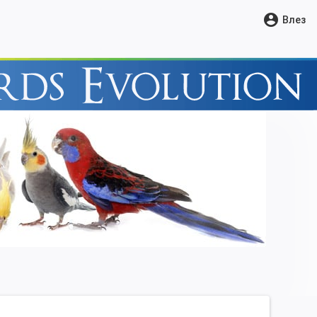
account_circle
Влез