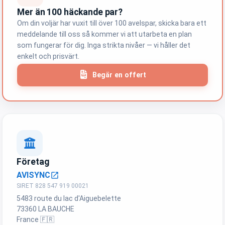
Mer än 100 häckande par?
Om din voljär har vuxit till över 100 avelspar, skicka bara ett
meddelande till oss så kommer vi att utarbeta en plan
som fungerar för dig. Inga strikta nivåer — vi håller det
enkelt och prisvärt.
Begär en offert
Företag
AVISYNC
open_in_new
SIRET 828 547 919 00021
5483 route du lac d'Aiguebelette
73360 LA BAUCHE
France 🇫🇷