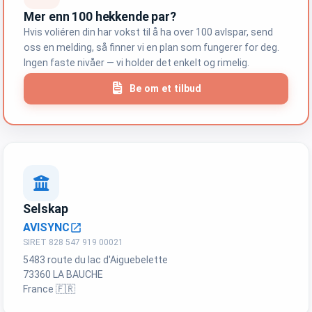
Mer enn 100 hekkende par?
Hvis voliéren din har vokst til å ha over 100 avlspar, send
oss en melding, så finner vi en plan som fungerer for deg.
Ingen faste nivåer — vi holder det enkelt og rimelig.
Be om et tilbud
Selskap
AVISYNC
open_in_new
SIRET 828 547 919 00021
5483 route du lac d'Aiguebelette
73360 LA BAUCHE
France 🇫🇷