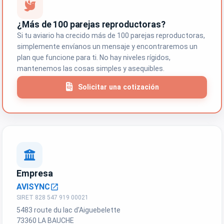
¿Más de 100 parejas reproductoras?
Si tu aviario ha crecido más de 100 parejas reproductoras,
simplemente envíanos un mensaje y encontraremos un
plan que funcione para ti. No hay niveles rígidos,
mantenemos las cosas simples y asequibles.
Solicitar una cotización
Empresa
AVISYNC
open_in_new
SIRET 828 547 919 00021
5483 route du lac d'Aiguebelette
73360 LA BAUCHE