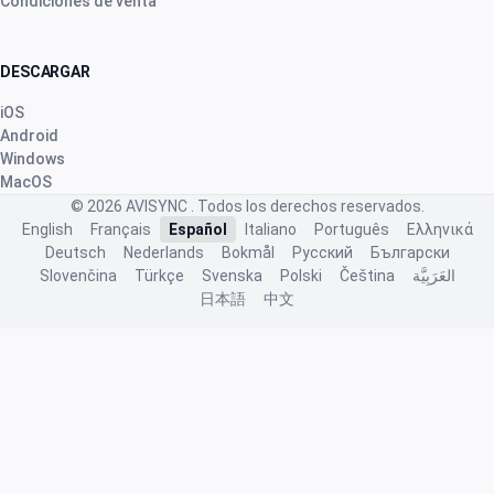
Condiciones de venta
DESCARGAR
iOS
Android
Windows
MacOS
© 2026
AVISYNC
. Todos los derechos reservados.
English
Français
Español
Italiano
Português
Ελληνικά
Deutsch
Nederlands
Bokmål
Русский
Български
Slovenčina
Türkçe
Svenska
Polski
Čeština
العَرَبِيَّة
日本語
中文