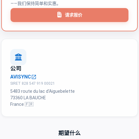
——我们保持简单和实惠。
请求报价
公司
AVISYNC
open_in_new
SIRET 828 547 919 00021
5483 route du lac d'Aiguebelette
73360 LA BAUCHE
France 🇫🇷
期望什么