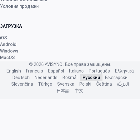
Условия продажи
ЗАГРУЗКА
iOS
Android
Windows
MacOS
© 2026
AVISYNC
. Все права защищены.
English
Français
Español
Italiano
Português
Ελληνικά
Deutsch
Nederlands
Bokmål
Русский
Български
Slovenčina
Türkçe
Svenska
Polski
Čeština
العَرَبِيَّة
日本語
中文