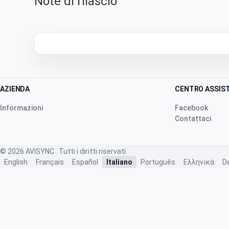
Note di rilascio
AZIENDA
CENTRO ASSIS
Informazioni
Facebook
Contattaci
© 2026
AVISYNC
. Tutti i diritti riservati.
English
Français
Español
Italiano
Português
Ελληνικά
D