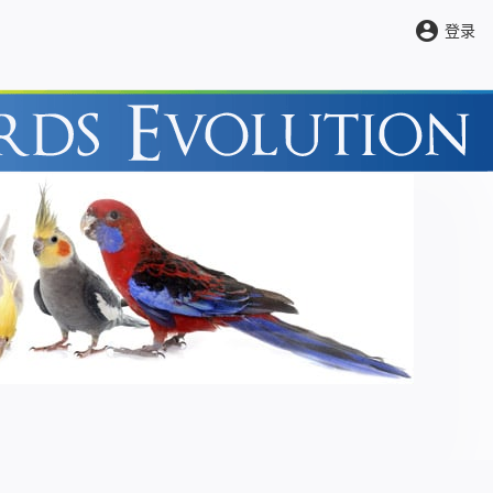
account_circle
登录