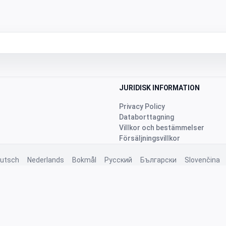
JURIDISK INFORMATION
Privacy Policy
Databorttagning
Villkor och bestämmelser
Försäljningsvillkor
utsch
Nederlands
Bokmål
Русский
Български
Slovenčina